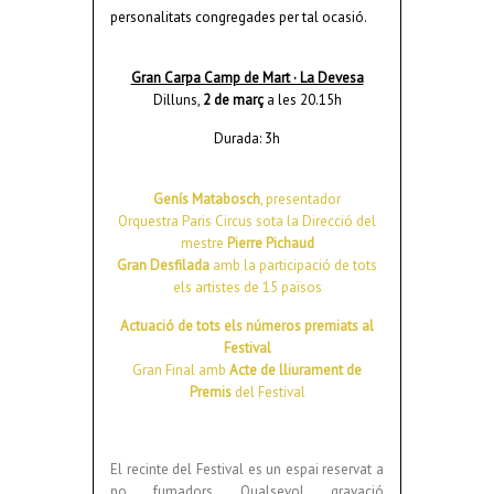
personalitats congregades per tal ocasió.
Gran Carpa Camp de Mart · La Devesa
Dilluns,
2
de març
a les 20.15h
Durada: 3h
Genís Matabosch
, presentador
Orquestra Paris Circus sota la Direcció del
mestre
Pierre Pichaud
Gran Desfilada
amb la participació de tots
els artistes de 15 països
Actuació de tots els números premiats al
Festival
Gran Final amb
Acte de lliurament de
Premis
del Festival
El recinte del Festival es un espai reservat a
no fumadors. Qualsevol gravació