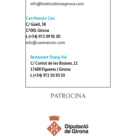
info@hotelsultoniagirona.com
Can Manolo Cinc
C/ Güell, 58
17001 Girona
t. (+34) 972 09 91 00
info@canmanolo.com
Restaurant Shang-Haï
C/ Corriol de les Bruixes, 11
17600 Figueres | Girona
t. (+34) 972 50 30 50
PATROCINA