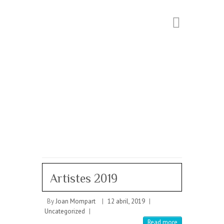
Artistes 2019
By
Joan Mompart
|
12 abril, 2019
|
Uncategorized
|
Read more