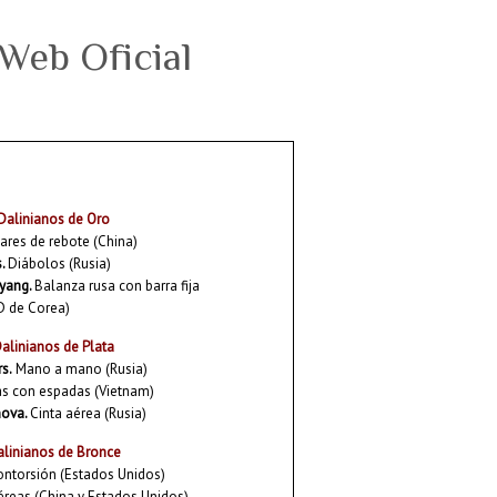
Dalinianos de Oro
ares de rebote (China)
s.
Diábolos (Rusia)
gyang.
Balanza rusa con barra fija
D de Corea)
alinianos de Plata
s.
Mano a mano (Rusia)
s con espadas (Vietnam)
nova.
Cinta aérea (Rusia)
alinianos de Bronce
ntorsión (Estados Unidos)
éreas (China y Estados Unidos)