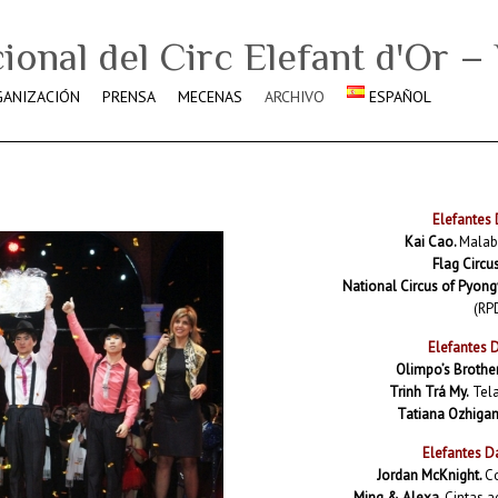
GANIZACIÓN
PRENSA
MECENAS
ARCHIVO
ESPAÑOL
Elefantes 
Kai Cao.
Malab
Flag Circu
National Circus of Pyon
(RP
Elefantes D
Olimpo’s Brother
Trinh Trá My.
Tela
Tatiana Ozhiga
Elefantes D
Jordan McKnight.
Co
Ming & Alexa.
Cintas a