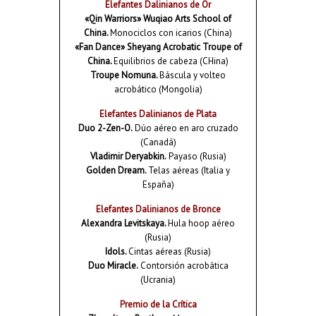
Elefantes Dalinianos de Or
«Qin Warriors» Wuqiao Arts School of
China.
Monociclos con icarios (China)
«Fan Dance» Sheyang Acrobatic Troupe of
China.
Equilibrios de cabeza (CHina)
Troupe Nomuna.
Báscula y volteo
acrobático (Mongolia)
Elefantes Dalinianos de Plata
Duo 2-Zen-O.
Dúo aéreo en aro cruzado
(Canadá)
Vladimir Deryabkin.
Payaso (Rusia)
Golden Dream.
Telas aéreas (Italia y
España)
Elefantes Dalinianos de Bronce
Alexandra Levitskaya.
Hula hoop aéreo
(Rusia)
Idols.
Cintas aéreas (Rusia)
Duo Miracle.
Contorsión acrobática
(Ucrania)
Premio de la Crítica