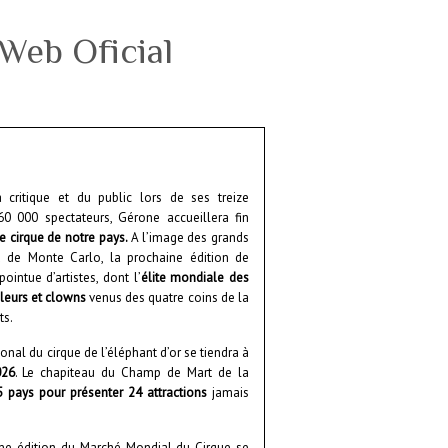
a critique et du public lors de ses treize
60 000 spectateurs, Gérone accueillera fin
de cirque de notre pays.
A l’image des grands
u de Monte Carlo, la prochaine édition de
intue d’artistes, dont l’
élite mondiale des
gleurs et clowns
venus des quatre coins de la
ts.
onal du cirque de l’éléphant d’or se tiendra à
026
. Le chapiteau du Champ de Mart de la
5 pays pour présenter 24 attractions
jamais
ème édition du Marché Mondial du Cirque se