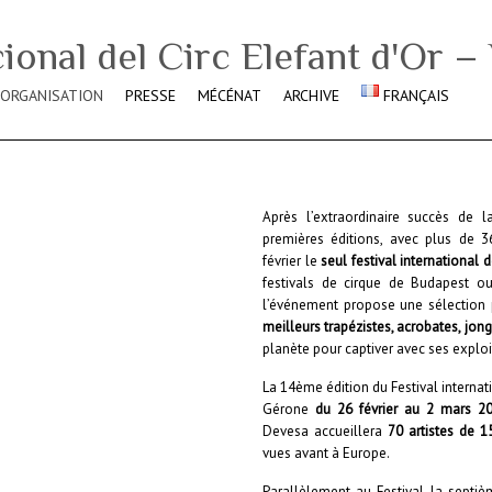
ORGANISATION
PRESSE
MÉCÉNAT
ARCHIVE
FRANÇAIS
Après l’extraordinaire succès de l
premières éditions, avec plus de 3
février le
seul festival international 
festivals de cirque de Budapest o
l’événement propose une sélection po
meilleurs trapézistes, acrobates, jon
planète pour captiver avec ses exploi
La 14ème édition du Festival internati
Gérone
du 26 février au 2 mars 2
Devesa accueillera
70 artistes de 1
vues avant à Europe.
Parallèlement au Festival, la septi